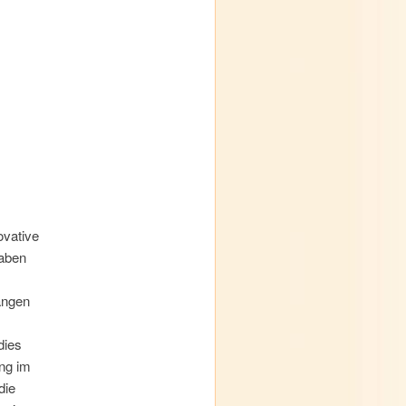
ovative
haben
angen
dies
ng im
die