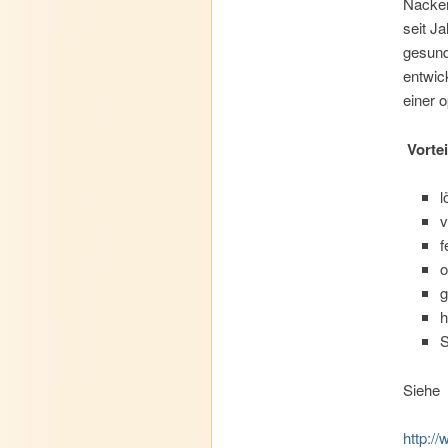
Nacken
seit J
gesund
entwic
einer 
Vorte
l
v
f
o
g
h
S
Siehe
http:/