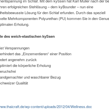
entspannung im Schlaf. Mit dem kySsen hat Karl Müller nach der be
ahren erfolgreichen Stehlösung – dem kyBounder – nun eine
heitsbewusste Lösung für den Schlaf erfunden. Durch das speziell
kelte Mehrkomponenten Polyurethan (PU) kommen Sie in den Genu
optimalen Erholung.
ile des weich-elastischen kySsen
öst Verspannungen
erhindert das „Einzementieren“ einer Position
edert angenehm zurück
ptimiert die körperliche Erholung
eruchsfrei
andgemachter und waschbarer Bezug
chweizer Qualität
/www.thaicraft.de/wp-content/uploads/2012/04/Wellness.doc