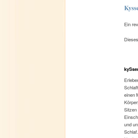
Kysse
Ein re
Dieses
kySsen
Erlebe
Schlaf
einen 
Körper
Sitzen
Einsch
und un
Schlaf